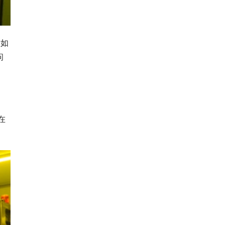
例如
问
在