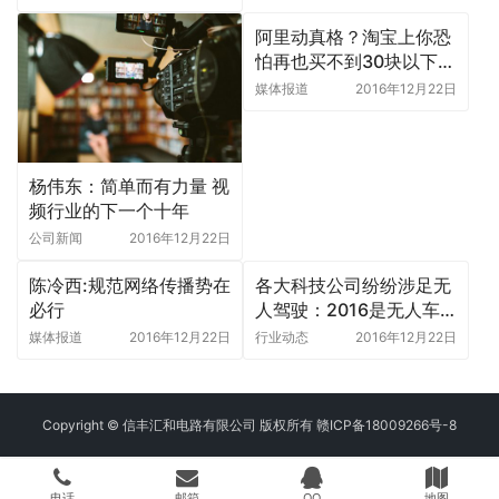
阿里动真格？淘宝上你恐
怕再也买不到30块以下的
数据线
媒体报道
2016年12月22日
杨伟东：简单而有力量 视
频行业的下一个十年
公司新闻
2016年12月22日
陈冷西:规范网络传播势在
各大科技公司纷纷涉足无
必行
人驾驶：2016是无人车
转折年
媒体报道
2016年12月22日
行业动态
2016年12月22日
Copyright © 信丰汇和电路有限公司 版权所有
赣ICP备18009266号-8
电话
邮箱
QQ
地图