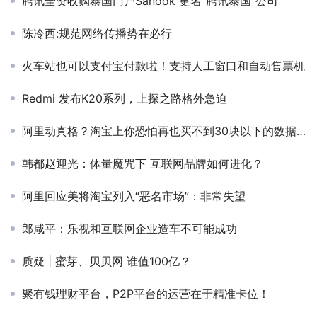
腾讯全资收购泰国门户Sanook 更名“腾讯泰国”公司
陈冷西:规范网络传播势在必行
火车站也可以支付宝付款啦！支持人工窗口和自动售票机
Redmi 发布K20系列，上探之路格外急迫
阿里动真格？淘宝上你恐怕再也买不到30块以下的数据线
韩都赵迎光：体量魔咒下 互联网品牌如何进化？
阿里回应美将淘宝列入“恶名市场”：非常失望
郎咸平：乐视和互联网企业造车不可能成功
质疑 | 蜜芽、贝贝网 谁值100亿？
聚有钱理财平台，P2P平台的运营在于精准卡位！