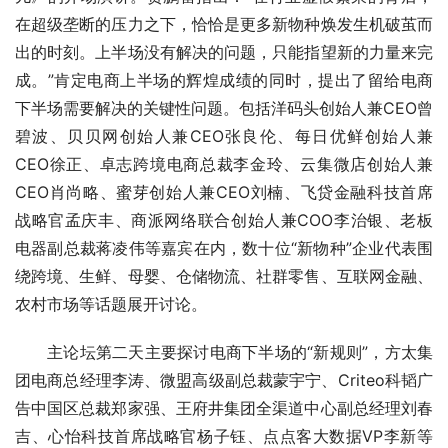
在超级垄断的压力之下，恰恰是更多新物种焕发生机破茧而
出的时刻。上半场没有解决的问题，只能指望新的力量来完
成。”肯定电商上半场的辉煌成绩的同时，提出了留给电商
下半场需要解决的关键性问题。包括洋码头创始人兼CEO曾
碧波、贝贝网创始人兼CEO张良伦、每日优鲜创始人兼
CEO徐正、卓志跨境电商总裁李金玲、云集微店创始人兼
CEO肖尚略、蜜芽创始人兼CEO刘楠、飞贷金融科技首席
战略官孟庆丰、商派网络联合创始人兼COO李治银、老板
电器副总裁蒋凌伟等嘉宾在内，数十位“新物种”企业代表围
绕跨境、生鲜、母婴、仓储物流、社群零售、互联网金融、
农村市场等话题展开讨论。
主论坛第二天主要探讨电商下半场的“新规则”，方太集
团电商总经理李涛、微盟高级副总裁蒙宇宁、Criteo科韬广
告中国区总裁郑家强、王府井集团全渠道中心副总经理刘春
吉、心怡科技首席战略官杨子钰、点点客大数据VP李新等