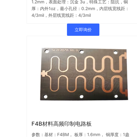
1.2mm，表面处理：沉金 3u，特殊工艺：阻抗，铜
厚：内外1oz，最小孔径：0.2mm，内层线宽线距：
4/3mil，外层线宽线距：4/3mil
立即询价
F4B材料高频印制电路板
参数：基材：F4BM， 板厚：1.6mm， 铜厚度：1盎