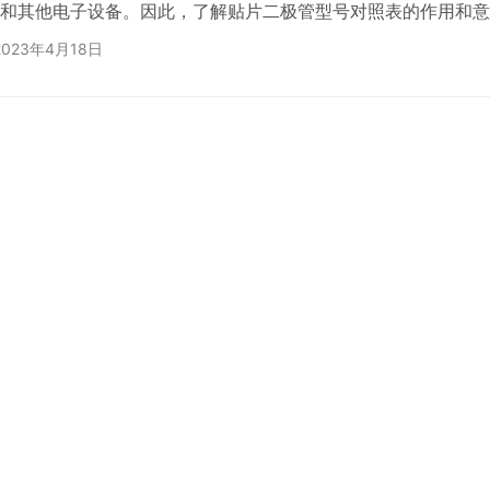
和其他电子设备。因此，了解贴片二极管型号对照表的作用和意
师非常重要。 一个贴片二极管型号对照表通常包含一系列贴片
2023年4月18日
格参数。这些参数通常包括正向电压，反向电压，最大漏电流，
类型等。通过这些参数的对比，工程师可以找到最适合其应用的
正向电压是指在贴片二极管正向通电时，经过该二极管的电压最