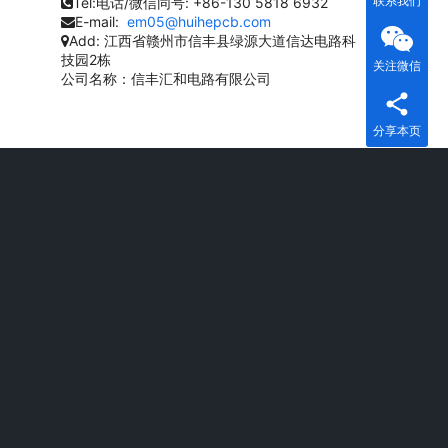
联系我们
Tel:电话/微信同号:
+86-130 5818 6932
E-mail:
em05@huihepcb.com
Add:
江西省赣州市信丰县绿源大道信达电路科
技园2栋
关注微信
公司名称：信丰汇和电路有限公司
分享本页