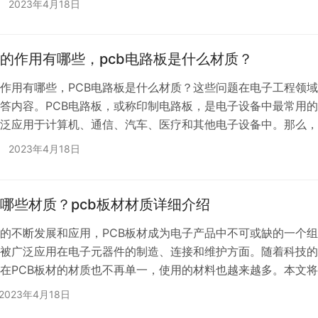
2023年4月18日
是指印刷电路板的制作材料。目前市场上主要流行的PCB材质有
M-3、金属铝基板等。其中以FR4为主流，因为它在电子制造行业
用时间长、稳定性高、性价比高…
板的作用有哪些，pcb电路板是什么材质？
的作用有哪些，PCB电路板是什么材质？这些问题在电子工程领
答内容。PCB电路板，或称印制电路板，是电子设备中最常用
泛应用于计算机、通信、汽车、医疗和其他电子设备中。那么，
的作用，以及PCB电路板的材质到底是什么呢？下面将详细介绍。
2023年4月18日
路板的作用 1、 实现电路功能 PCB电路板的最主要作用就是实现
电路原理图铺设电路，通过导电线路将各个元器件连接起来。在
路板中，可以实现不同的电路功能，包括信号放大、数据处…
有哪些材质？pcb板材材质详细介绍
的不断发展和应用，PCB板材成为电子产品中不可或缺的一个
被广泛应用在电子元器件的制造、连接和维护方面。随着科技的
在PCB板材的材质也不再单一，使用的材料也越来越多。本文
板材的主要材质，以及它们的特点和用途。 1. FR4板 FR4板是
2023年4月18日
材。它通常被用于绝大部分的电子设备和产品中。FR4板由玻璃纤