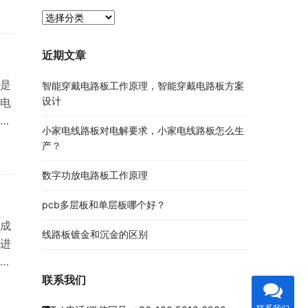
PCB
资
中的
讯
近期文章
分
类
域是
智能穿戴电路板工作原理，智能穿戴电路板方案
设计
的电
小家电线路板对电解要求，小家电线路板怎么生
产？
电
不
数字功放电路板工作原理
pcb多层板和单层板哪个好？
组成
线路板镀金和沉金的区别
进
将会
最常
联系我们
维