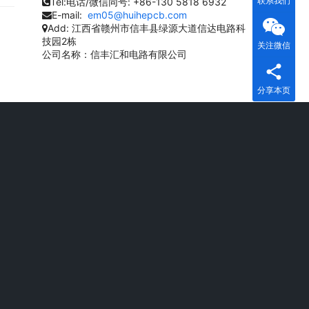
联系我们
Tel:电话/微信同号:
+86-130 5818 6932
温
E-mail:
em05@huihepcb.com
Add:
江西省赣州市信丰县绿源大道信达电路科
技园2栋
关注微信
公司名称：信丰汇和电路有限公司
分享本页