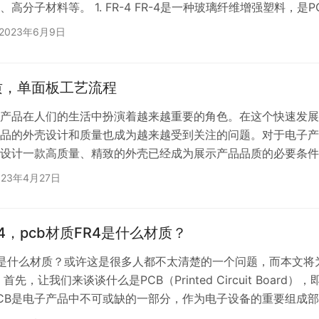
高分子材料等。 1. FR-4 FR-4是一种玻璃纤维增强塑料，是P
最常用的基材。它具有优良的电性能、机械性能、热性能和耐候
2023年6月9日
绝大多数电子元件的要求。FR-4相对便宜，广泛用于家电、办
电子、工业控制器等领域。 2. 金属基板 金属基板是一种在基材
的PCB板，常用的金属有铝、铜、铁、…
质，单面板工艺流程
产品在人们的生活中扮演着越来越重要的角色。在这个快速发展
品的外壳设计和质量也成为越来越受到关注的问题。对于电子产
设计一款高质量、精致的外壳已经成为展示产品品质的必要条件
用最适合的材料和工艺来打造电子产品外壳呢？在这里，我们推
023年4月27日
质和单面板工艺流程，下面详细介绍这两种方案。 首先，谈谈
板材质，也就是只有一层铜箔的板子。和多层板相比，它的制造
自然价格也更经济实惠。单面板的厚度通常比较薄，适合制造基
r4，pcb材质FR4是什么材质？
R4是什么材质？或许这是很多人都不太清楚的一个问题，而本文将
先，让我们来谈谈什么是PCB（Printed Circuit Board），
CB是电子产品中不可或缺的一部分，作为电子设备的重要组成部
了方便电路连接，简化电路设计，提高生产效率，降低成本等。