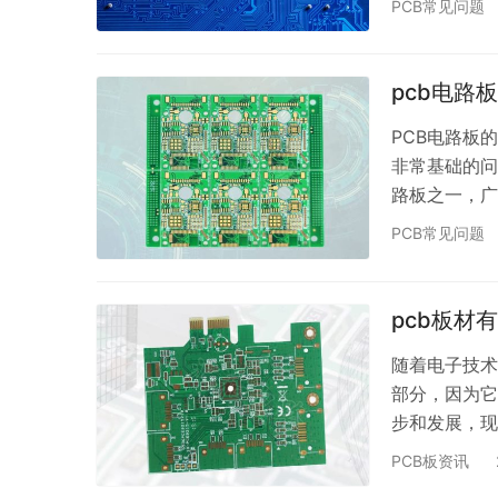
PCB常见问题
PCB材质则
FR4、CE
广泛应用，使
pcb电路
PCB电路板
非常基础的问
路板之一，广
PCB电路板
PCB常见问题
一、PCB电
路功能，根据
同的PCB电
pcb板材
随着电子技术
部分，因为它
步和发展，现
详细介绍PCB
PCB板资讯
见的PCB板