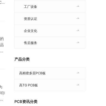
CB
工厂设备
公电
资质认证
上
企业文化
的
售后服务
品
。
荐
产品分类
单面
工
高精密多层PCB板
础
高TG PCB板
为
即印
PCB资讯分类
 而