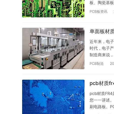
板、陶瓷基板、
板制造过程中
PCB板资讯
性，可以满足
子设备、汽车
镀上金属薄膜
单面板材
近年来，电子
时代，电子产
制造商来说，
那么，如何选
PCB制造
2
采用单面板材
板材质。单面
艺更加简化，
pcb材质f
的PC…
pcb材质F
您一一讲述。 首
刷电路板。P
分，主要是为