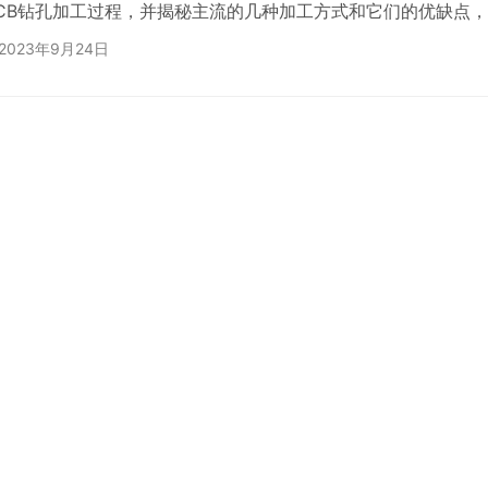
CB钻孔加工过程，并揭秘主流的几种加工方式和它们的优缺点
供全方位的解决方案。 PCB钻孔加工是制造电路板时必不可少的
2023年9月24日
加工，将各种元件的引脚与电路板上的线路相连，实现电路的连
工中，主要涉及两个方面的因素：钻孔尺寸和钻孔加工方式。 
的直径大小，一般以毫米为单位。一块电路…