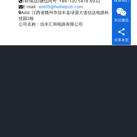
联系我们
Tel:电话/微信同号:
+86-130 5818 6932
E-mail:
em05@huihepcb.com
Add:
江西省赣州市信丰县绿源大道信达电路科
技园2栋
关注微信
公司名称：信丰汇和电路有限公司
分享本页