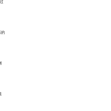
过
器的
侧
值