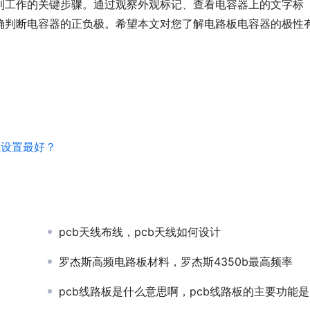
利工作的关键步骤。通过观察外观标记、查看电容器上的文字标
确判断电容器的正负极。希望本文对您了解电路板电容器的极性
么设置最好？
pcb天线布线，pcb天线如何设计
别
罗杰斯高频电路板材料，罗杰斯4350b最高频率
pcb线路板是什么意思啊，pcb线路板的主要功能