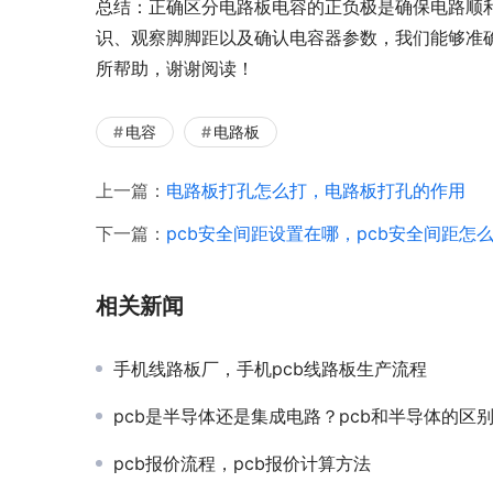
总结：正确区分电路板电容的正负极是确保电路顺
识、观察脚脚距以及确认电容器参数，我们能够准
所帮助，谢谢阅读！
电容
电路板
上一篇：
电路板打孔怎么打，电路板打孔的作用
下一篇：
pcb安全间距设置在哪，pcb安全间距怎
相关新闻
手机线路板厂，手机pcb线路板生产流程
pcb是半导体还是集成电路？pcb和半导体的区
pcb报价流程，pcb报价计算方法