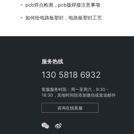
pcb焊点检测，pcb版焊接注意事项
如何给电路板塑封，电路板塑封工艺
服务热线
130 5818 6932
客服服务时段：周一至周六，9:30 -
18:30，其他时间段添加微信或发送邮件
咨询在线客服