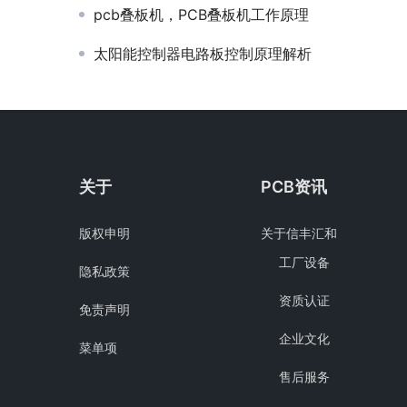
pcb叠板机，PCB叠板机工作原理
太阳能控制器电路板控制原理解析
关于
PCB资讯
版权申明
关于信丰汇和
工厂设备
隐私政策
资质认证
免责声明
企业文化
菜单项
售后服务