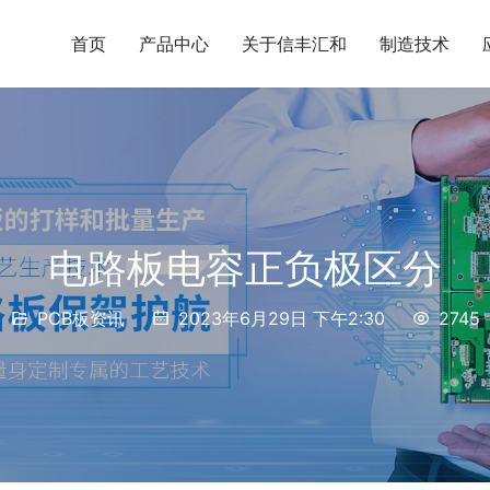
首页
产品中心
关于信丰汇和
制造技术
电路板电容正负极区分
PCB板资讯
2023年6月29日 下午2:30
2745