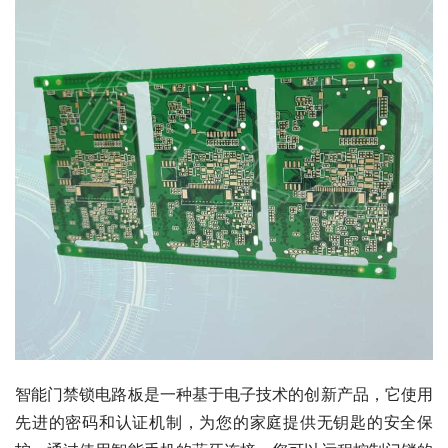
智能门禁锁电路板是一种基于电子技术的创新产品，它使用
先进的密码和认证机制，为您的家庭提供无钥匙的安全保