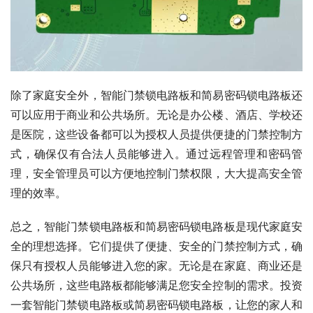
除了家庭安全外，智能门禁锁电路板和简易密码锁电路板还
可以应用于商业和公共场所。无论是办公楼、酒店、学校还
是医院，这些设备都可以为授权人员提供便捷的门禁控制方
式，确保仅有合法人员能够进入。通过远程管理和密码管
理，安全管理员可以方便地控制门禁权限，大大提高安全管
理的效率。
总之，智能门禁锁电路板和简易密码锁电路板是现代家庭安
全的理想选择。它们提供了便捷、安全的门禁控制方式，确
保只有授权人员能够进入您的家。无论是在家庭、商业还是
公共场所，这些电路板都能够满足您安全控制的需求。投资
一套智能门禁锁电路板或简易密码锁电路板，让您的家人和