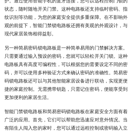
护。通过使用智能手机的蓝牙连接，您可以远程控制门锁的
状态，随时随地开关门禁。这种电路板还支持临时密码、指
纹识别等功能，为您的家庭安全提供多重保障。在不影响外
观的前提下，智能门禁锁电路板还拥有美观的外观设计，与
现代家居装饰相得益彰。
另一种简易密码锁电路板是一种简单易用的门禁解决方案。
只需要通过输入预设的密码，您就可以轻松开关门锁。这种
电路板具有高度可编程性，可以根据您的需要设定不同的密
码，并可以使用多种验证方式来确认密码的准确性。简易密
码锁电路板还可以与其他智能家居设备进行联动，实现更便
捷的家庭控制。无需携带钥匙，只需记住密码，便能享受到
更加便利的家居生活。
智能门禁锁电路板和简易密码锁电路板在家庭安全方面有着
广泛的应用。首先，它们可以帮助您迅速应对意外情况。当
有陌生人闯入您的家时，您可以通过远程控制或密码输入立