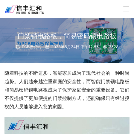
门禁锁电路板，简易密码锁电路板
PCB板资讯
2023年8月24日 下午12:55
2528
随着科技的不断进步，智能家居成为了现代社会的一种时尚
趋势。人们越来越注重家庭的安全性，而智能门禁锁电路板
和简易密码锁电路板成为了保护家庭安全的重要设备。它们
不仅提供了更加便捷的门禁控制方式，还能确保只有经过授
权的人员能够进入您的家园。