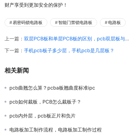
财产享受到更加安全的保护！
易密码锁电路板
智能门禁锁电路板
电路板
上一篇：
双层PCB板和单层PCB板的区别，pcb双层板与单层板价格对比
下一篇：
手机pcb板子多少层，手机pcb是几层板？
相关新闻
pcb曲翘怎么算？pcba板翘曲度标准ipc
pcb如何裁板，PCB怎么裁板子？
pcb内外层，pcb板正片和负片
电路板加工制作流程，电路板加工制作过程