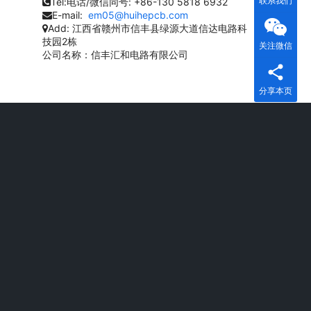
联系我们
Tel:电话/微信同号:
+86-130 5818 6932
E-mail:
em05@huihepcb.com
Add:
江西省赣州市信丰县绿源大道信达电路科
技园2栋
关注微信
公司名称：信丰汇和电路有限公司
分享本页