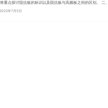
将重点探讨阻抗板的标识以及阻抗板与高频板之间的区别。 二
1. 电路板表面标识 阻抗板上常见的标识方法是通过打印电路板表
2023年7月5日
数字或图形来实现。这些标识可以包括电路板编号、阻抗数值、
信息。通过这些标识，用户可以方便地了解阻抗板的基本信息。 
识 阻抗板通常采用特殊的材料，其中包括高频玻璃纤维布…