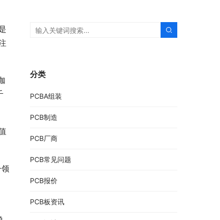
是
注
分类
咖
千
PCBA组装
PCB制造
值
PCB厂商
PCB常见问题
一领
PCB报价
PCB板资讯
单