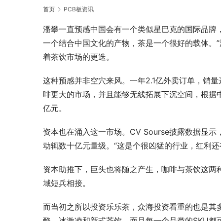
首页
PCB板资讯
潘攀一直预感中国会有一个类似星巴克的国际品牌
一个结合中国文化的产物，茶是一个很好的载体。
着茶饮市场的更迭。
这种预感并非空穴来风。一年2.1亿外卖订单，销
啡更大的市场，并且能够无线拓展下沉空间，根据
亿元。
资本也在涌入这一市场。CV Sourse披露数据显
动辄数十亿元量级。“这是个很凶猛的行业，红利还
资本助推下，巨头也将随之产生，咖啡与茶饮这两种
域短兵相接。
而当初之所以投资乐乐茶，众海投资看重的也是其多
酪、冰激凌和新式茶饮，而且每一个品类的SKU都