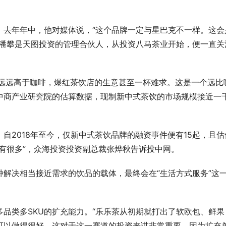
，去年年中，他对媒体说，“这个品牌一定与星巴克不一样。这会
”潘攀是天图投资的管理合伙人，从投资八马茶业开始，便一直关
量远远高于咖啡，爆红茶饮店的生意甚至一杯难求。这是一个远比
中商产业研究院的估算数据，现制新中式茶饮的市场规模接近一
示，自2018年至今，仅新中式茶饮品牌的融资事件便有15起，且估
有很多”，众海投资投资副总裁张烨秋告诉投中网。
解决相当接近需求的饮品的载体，最终会在“生活方式服务”这
品类多SKU的扩充能力。“乐乐茶从初期就打出了软欧包、鲜果
可以做得很好，这对于这一赛道的投资来讲非常重要，因为扩充