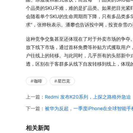
个品类的SKU不难，难的是扩品类。如果把目光紧
会随着单个SKU的生命周期而下降，只有多品类多
求”，张烨秋表示。潘攀也告诉投中网，投资奈雪の
这种竞争交集甚至还体现在了对于外卖市场的争夺。
放下线下市场，通过首杯免费等补贴方式攫取用户
户往线上的转移。与此同时，几乎所有的头部新中
透，区别在于客群多从线下自发转移到线上，体现
咖啡
星巴克
上一篇：
Redmi 发布K20系列，上探之路格外急迫
下一篇：
被华为反超，一季度iPhone在全球智能
相关新闻